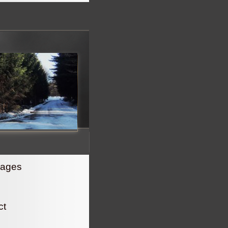
ages
ct