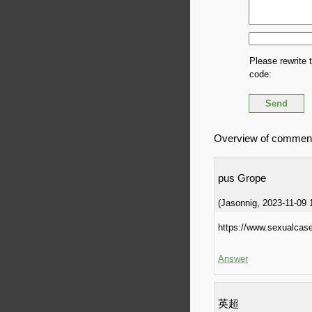
Please rewrite 
code:
Overview of commen
pus Grope
(
Jasonnig
,
2023-11-09
https://www.sexualcas
Answer
英超