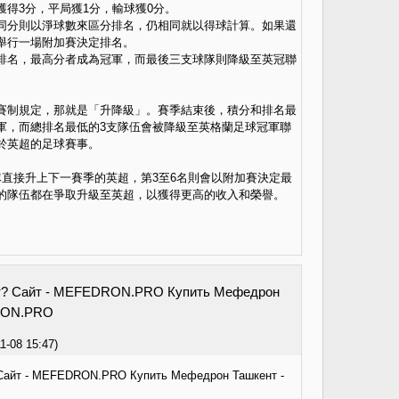
獲得3分，平局獲1分，輸球獲0分。
同分則以淨球數來區分排名，仍相同就以得球計算。如果還
舉行一場附加賽決定排名。
排名，最高分者成為冠軍，而最後三支球隊則降級至英冠聯
賽制規定，那就是「升降級」。賽季結束後，積分和排名最
軍，而總排名最低的3支隊伍會被降級至英格蘭足球冠軍聯
於英超的足球賽事。
隊直接升上下一賽季的英超，第3至6名則會以附加賽決定最
的隊伍都在爭取升級至英超，以獲得更高的收入和榮譽。
т? Сайт - MEFEDRON.PRO Купить Мефедрон
RON.PRO
1-08
15:47
)
Сайт - MEFEDRON.PRO Купить Мефедрон Ташкент -