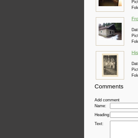
Pic
Fol
Fr
Dat
Pic
Fol
His
Dat
Pic
Fol
Comments
Add comment
Name:
Heading:
Text: