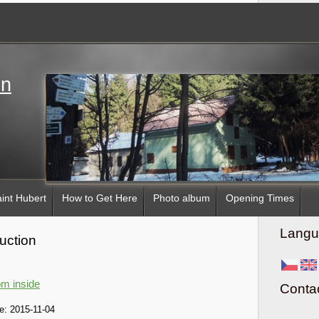
in
int Hubert
How to Get Here
Photo album
Opening Times
Langu
uction
m inside
Conta
e:
2015-11-04