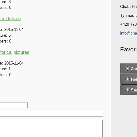
ture:
3
Chata Hu
ders:
0
Tyn nad 
om Outside
+420 778
e:
2015-11-04
info@cha
ture:
5
ders:
0
Favori
torical pictures
e:
2015-11-04
Zb
ture:
1
ders:
0
Hel
Spa