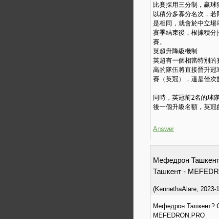
比賽採用三分制，贏球
以積分多寡分名次，若
是相同，就會於中立場
賽季結束後，根據積分
賽。
英超升降級機制
英超有一個相當特別的
高的隊伍將直接晉升冠
賽（英冠），這是僅次
同時，英冠前2名的球
後一個升級名額，英冠
Answer
Мефедрон Ташкен
Ташкент - MEFED
(
KennethaAlare
,
2023-1
Мефедрон Ташкент? 
MEFEDRON.PRO