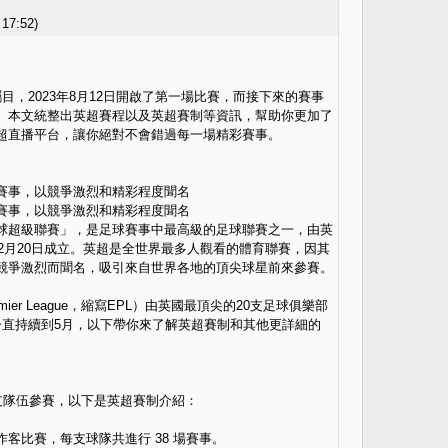
17:52
)
眾矚目，2023年8月12日開啟了第一場比賽，而接下來的賽事
。本文統整出英超賽程以及英超賽制等資訊，幫助你更加了
超直播平台，讓你絕對不會錯過每一場精彩賽事。
賽事，以競爭激烈和精彩程度聞名
賽事，以競爭激烈和精彩程度聞名
球超級聯賽」，是足球賽事中最高級的足球聯賽之一，由英
年2月20日成立。英超是全世界最多人觀看的體育聯賽，因其
競爭激烈而聞名，吸引來自世界各地的頂尖球星前來參賽。
remier League，縮寫EPL）由英國最頂尖的20支足球俱樂部
一直持續到5月，以下帶你來了解英超賽制和其他更詳細的
20支隊伍參賽，以下是英超賽制介紹：
客比賽，每支球隊共進行 38 場賽事。