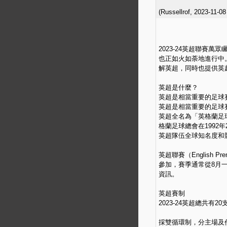
(
Russellrof
,
2023-11-08
2023-24英超聯賽萬
也正如火如荼地進行中
解英超，同時也提供英
英超是什麼？
英超是相當重要的足球
英超是相當重要的足球
英超全名為「英格蘭足
格蘭足球總會在1992
英超隊伍全球知名度和
英超聯賽（English P
參加，賽季通常從8月
資訊。
英超賽制
2023-24英超總共有
採雙循環制，分主場及作