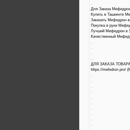
.
Для Заказа Мефедрона
Купить в Ташкенте Ме
Заказать Мефедрон в 
Покупка в руки Мефедр
Лучший Мефедрон в Уз
Качественный Мефедро
.
.
.
..
ДЛЯ ЗАКАЗА ТОВАР
https://mefedron.pro
.
.
.
.
.
.
.
.
.
.