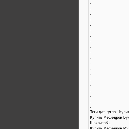
.
.
.
.
.
.
.
.
.
.
.
.
.
.
.
.
.
.
.
.
Теги для гугла - Куп
Купить Мефедрон Бух
Шахрисабз,
Купить Мефедрон Муй