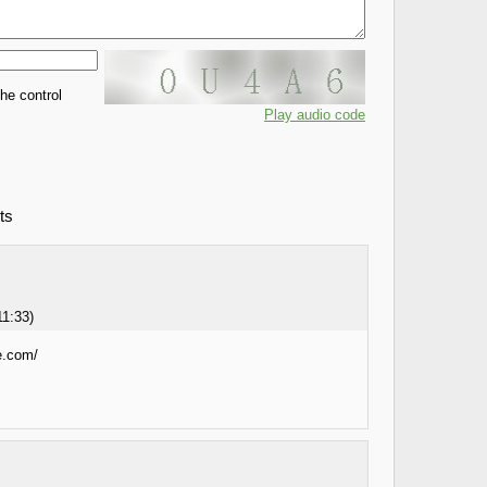
the control
Play audio code
ts
11:33
)
e.com/