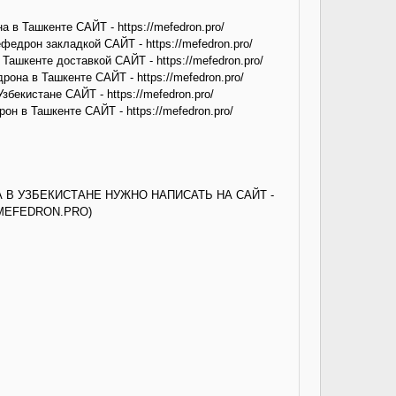
 в Ташкенте САЙТ - https://mefedron.pro/
федрон закладкой САЙТ - https://mefedron.pro/
Ташкенте доставкой САЙТ - https://mefedron.pro/
она в Ташкенте САЙТ - https://mefedron.pro/
бекистане САЙТ - https://mefedron.pro/
н в Ташкенте САЙТ - https://mefedron.pro/
А В УЗБЕКИСТАНЕ НУЖНО НАПИСАТЬ НА САЙТ -
/ (MEFEDRON.PRO)