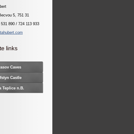
bert
Becvou 5, 751 31
 531 890 / 724 113 933
tahubert.com
te links
rasov Caves
fstyn Castle
 Teplice n.B.