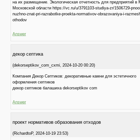
на их размещение. Экологическая отчетность для предприятий в 
Московской области https://vc.ru/u/3791103-studiya-zr/1506729-pnool
nuzhno-znat-pri-razrabotke-proekta-normativov-obrazovaniya-i-razmes
othodov
Answer
декор септика
(
dekorseptikov_com_cxmi
,
2024-10-20
00:20
)
Компания Декор Септиков: декоративные камни для эстетичного
оформления септиков
декор септиков балашиха dekorseptikov com
Answer
прoeкт нормативов образования отходов
(
RichardtoP
,
2024-10-19
23:53
)