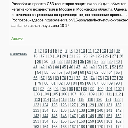
Разработка проекта СЗЗ (санитарно защитная зона) для объектов
негативного воздействия в Москве и Московской области. Оценка
источников загрязнения на производстве, согласование проекта в
Роспотребнадзоре https://telegra.ph/15-ponyatnyh-otvetov-o-proekte
sanitarno-zashchitnaya-zona-10-17
Answer
1
|
2
|
3
|
4
|
5
|
6
|
7
|
8
|
9
|
10
|
11
|
12
|
13
|
14
|
15
|
« previous
16
|
17
|
18
|
19
|
20
|
21
|
22
|
23
|
24
|
25
|
26
|
27
|
28
|
29
|
30
|
31
|
32
|
33
|
34
|
35
|
36
|
37
|
38
|
39
|
40
|
41
|
42
|
43
|
44
|
45
|
46
|
47
|
48
|
49
|
50
|
51
|
52
|
53
|
54
|
55
|
56
|
57
|
58
|
59
|
60
|
61
|
62
|
63
|
64
|
65
|
66
|
67
|
68
|
69
|
70
|
71
|
72
|
73
|
74
|
75
|
76
|
77
|
78
|
79
|
80
|
81
|
82
|
83
|
84
|
85
|
86
|
87
|
88
|
89
|
90
|
91
|
92
|
93
|
94
|
95
|
96
|
97
|
98
|
99
|
100
|
101
|
102
|
103
|
104
|
105
|
106
|
107
|
108
|
109
|
110
|
111
|
112
|
113
|
114
|
115
|
116
|
117
|
118
|
119
|
120
|
121
|
122
|
123
|
124
|
125
|
126
|
127
|
128
|
129
|
130
|
131
|
132
|
133
|
134
|
135
|
136
|
137
|
138
|
139
|
140
|
141
|
142
|
143
|
144
|
145
|
146
|
147
|
148
|
149
|
150
|
151
|
152
|
153
|
154
|
155
|
156
|
157
|
158
|
159
|
160
|
161
|
162
|
163
|
164
|
165
|
166
|
167
|
168
|
169
|
170
|
171
|
172
|