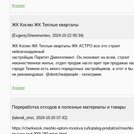
Answer
ЖК Космо ЖК Теплые кварталы
(
EvgeniySherementev
,
2024-10-22
00:34
)
ЖК Космо ЖК Теплые кварталы ЖК АСТРО все это строит
неблагонадежный
застройщик Паритет Девелопмент. Он экономит на всем, строит
некачественное жилье, отдел продаж нагло врет при продажах кв
городе Тюмени есть много порядочных застройщиков, а этот я бы
не рекомендовал. @dontcheatpeople - телеграмм.
Answer
Переработка отходов в полезные материалы и товары
(
lalendi_shst
,
2024-10-20
07:42
)
https://cherkessk.meshki-optom-moskva.ru/katalog-produktsii/meshki-
musora-pvd-300l-180-mkm.html