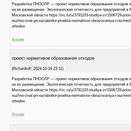
Разработка ПНООЛР — проект нормативов образования отходов 
на их размещение. Экологическая отчетность для предприятий в 
Московской области https://vc.ru/u/3791103-studiya-zr/1506729-pnool
nuzhno-znat-pri-razrabotke-proekta-normativov-obrazovaniya-i-razmes
othodov
Answer
прoeкт нормативов образования отходов
(
RichardtoP
,
2024-10-19
23:11
)
Разработка ПНООЛР — проект нормативов образования отходов 
на их размещение. Экологическая отчетность для предприятий в 
Московской области https://vc.ru/u/3791103-studiya-zr/1506729-pnool
nuzhno-znat-pri-razrabotke-proekta-normativov-obrazovaniya-i-razmes
othodov
Answer