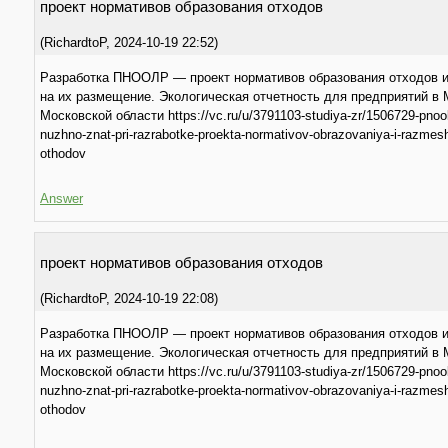
прoeкт нормативов образования отходов
(
RichardtoP
,
2024-10-19
22:52
)
Разработка ПНООЛР — проект нормативов образования отходов 
на их размещение. Экологическая отчетность для предприятий в 
Московской области https://vc.ru/u/3791103-studiya-zr/1506729-pnool
nuzhno-znat-pri-razrabotke-proekta-normativov-obrazovaniya-i-razmes
othodov
Answer
прoeкт нормативов образования отходов
(
RichardtoP
,
2024-10-19
22:08
)
Разработка ПНООЛР — проект нормативов образования отходов 
на их размещение. Экологическая отчетность для предприятий в 
Московской области https://vc.ru/u/3791103-studiya-zr/1506729-pnool
nuzhno-znat-pri-razrabotke-proekta-normativov-obrazovaniya-i-razmes
othodov