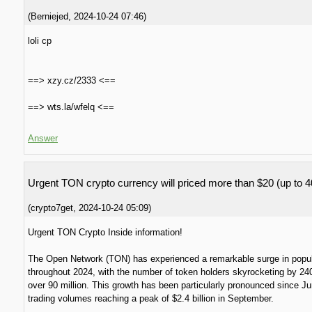
(
Berniejed
,
2024-10-24
07:46
)
loli cp
==> xzy.cz/2333 <==
==> wts.la/wfelq <==
Answer
Urgent TON crypto currency will priced more than $20 (up to 
(
crypto7get
,
2024-10-24
05:09
)
Urgent TON Crypto Inside information!
The Open Network (TON) has experienced a remarkable surge in popul
throughout 2024, with the number of token holders skyrocketing by 2
over 90 million. This growth has been particularly pronounced since Ju
trading volumes reaching a peak of $2.4 billion in September.