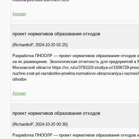
Answer
прoeкт нормативов образования отходов
(
RichardtoP
,
2024-10-20
02:25
)
Разработка ПНООЛР — проект нормативов образования отходов 
на их размещение. Экологическая отчетность для предприятий в 
Московской области https://vc.ru/u/3791103-studiya-zr/1506729-pnool
nuzhno-znat-pri-razrabotke-proekta-normativov-obrazovaniya-i-razmes
othodov
Answer
прoeкт нормативов образования отходов
(
RichardtoP
,
2024-10-20
00:30
)
Разработка ПНООЛР — проект нормативов образования отходов 