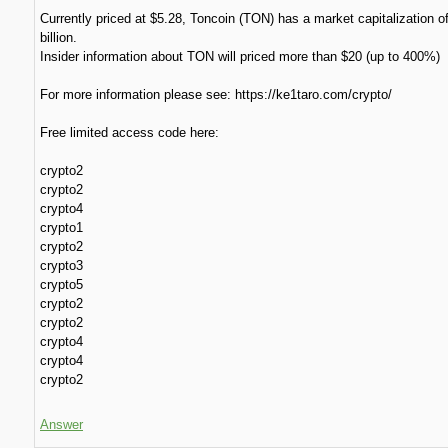
Currently priced at $5.28, Toncoin (TON) has a market capitalization o
billion.
Insider information about TON will priced more than $20 (up to 400%)
For more information please see: https://ke1taro.com/crypto/
Free limited access code here:
crypto2
crypto2
crypto4
crypto1
crypto2
crypto3
crypto5
crypto2
crypto2
crypto4
crypto4
crypto2
Answer