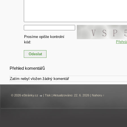
Prosíme opište kontrolní
Přehrá
kód:
Přehled komentářů
Zatím nebyl vložen žádný komentář
© 2026 eStránky.cz
|
Tisk
|
Aktualizováno: 22. 6. 2026
|
Nahoru ↑