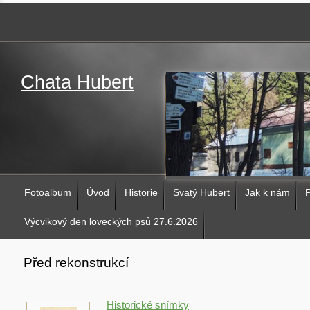
Chata Hubert
Fotoalbum
Úvod
Historie
Svatý Hubert
Jak k nám
P
Výcvikový den loveckých psů 27.6.2026
Před rekonstrukcí
Historické snímky