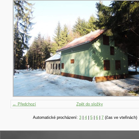
← Předchozí
Zpět do složky
Automatické procházení:
3
|
4
|
5
|
6
|
7
(čas ve vteřinách)