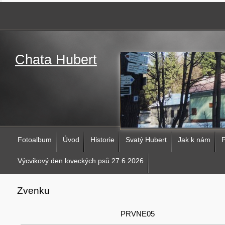
Chata Hubert
Fotoalbum
Úvod
Historie
Svatý Hubert
Jak k nám
P
Výcvikový den loveckých psů 27.6.2026
Zvenku
PRVNE05