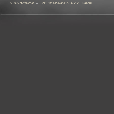
© 2026 eStránky.cz
|
Tisk
|
Aktualizováno: 22. 6. 2026
|
Nahoru ↑